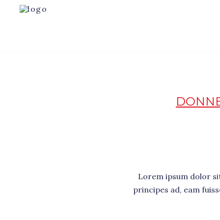
Home
>
Articles Posted By Amministra
DONNE
Lorem ipsum dolor sit 
principes ad, eam fuis