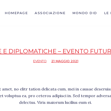
HOMEPAGE
ASSOCIAZIONE
MONDO DID
LE
tore
 E DIPLOMATICHE – EVENTO FUTUR
EVENTO
21 MAGGIO 2021
amet, no elitr tation delicata cum, mei in causae deseruiss
set voluptua ea, pro ceteros adipisci in. Sed tempor advers
delectus. Viris maiorum lucilius eum ei.