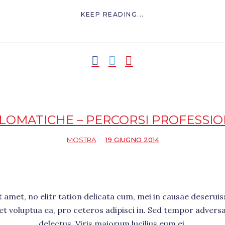
KEEP READING...
LOMATICHE – PERCORSI PROFESSIONA
MOSTRA
19 GIUGNO 2014
amet, no elitr tation delicata cum, mei in causae deseruiss
set voluptua ea, pro ceteros adipisci in. Sed tempor advers
delectus. Viris maiorum lucilius eum ei.